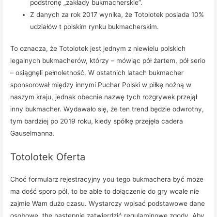
podstronę „zakłady bukmacherskie”.
Z danych za rok 2017 wynika, że Totolotek posiada 10%
udziałów t polskim rynku bukmacherskim.
To oznacza, że Totolotek jest jednym z niewielu polskich
legalnych bukmacherów, którzy – mówiąc pół żartem, pół serio
– osiągnęli pełnoletność. W ostatnich latach bukmacher
sponsorował między innymi Puchar Polski w piłkę nożną w
naszym kraju, jednak obecnie nazwę tych rozgrywek przejął
inny bukmacher. Wydawało się, że ten trend będzie odwrotny,
tym bardziej po 2019 roku, kiedy spółkę przejęła cadera
Gauselmanna.
Totolotek Oferta
Choć formularz rejestracyjny you tego bukmachera być może
ma dość sporo pól, to be able to dołączenie do gry wcale nie
zajmie Wam dużo czasu. Wystarczy wpisać podstawowe dane
osobowe, the następnie zatwierdzić regulaminowe zgody. Aby