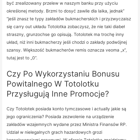
być zrealizowany przelew w naszym banku przy użyciu
określonej metody. Brzmi to dosyć zawile dla laika, jednak”
“jeśli znasz te typy zakładów bukmacherskich i przyzwyczaisz
się carry out układu Totolotka zobaczysz, że nie taki diabeł
straszny, grunzochse go opisują. Totolotek ma trochę inny
układ, niż inni bukmacherzy jeśli chodzi o zakłady podwójnej
szansy. Większość bukmacherów remis oznacza veoma „x”,
tutaj jest to „0”.
Czy Po Wykorzystaniu Bonusu
Powitalnego W Totolotku
Przysługują Inne Promocje?
Czy Totolotek posiada konto tymczasowe i actually jakie są
jego ograniczenia? Posiada zezwolenie na urządzenie
zakładów wzajemnych wydane przez Ministra Finansów RP.
Udział w nielegalnych grach hazardowych grozi
konsekwencjami prawnymi. W ofercie Totolotka znajdziemy