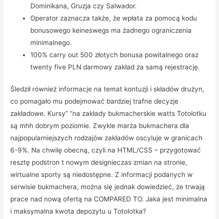
Dominikana, Gruzja czy Salwador.
Operator zaznacza także, że wpłata za pomocą kodu
bonusowego keineswegs ma żadnego ograniczenia
minimalnego.
100% carry out 500 złotych bonusa powitalnego oraz
twenty five PLN darmowy zakład za samą rejestrację.
Śledził również informacje na temat kontuzji i składów drużyn,
co pomagało mu podejmować bardziej trafne decyzje
zakładowe. Kursy” “na zakłady bukmacherskie watts Totolotku
są mhh dobrym poziomie. Zwykle marża bukmachera dla
najpopularniejszych rodzajów zakładów oscyluje w granicach
6-9%. Na chwilę obecną, czyli na HTML/CSS – przygotować
resztę podstron t nowym designieczas zmian na stronie,
wirtualne sporty są niedostępne. Z informacji podanych w
serwisie bukmachera, można się jednak dowiedzieć, że trwają
prace nad nową ofertą na COMPARED TO. Jaka jest minimalna
i maksymalna kwota depozytu u Totolotka?