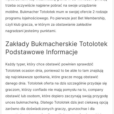
trzeba oczywiście najpierw pobrać na swoje urządzenie
mobilne. Bukmacher Totolotek mum w swojej ofercie 2 rodzaje
programu lojalnościowego. Po pierwsze jest Bet Membership,
czyli klub gracza, w którym za obstawianie zakładów
nagradzani jesteśmy punktami.
Zakłady Bukmacherskie Totolotek
Podstawowe Informacje
Każdy typer, który chce obstawić powinien sprawdzić
Totolotek ocasion dnia, ponieważ to be able to tam znajdują
się najciekawsze spotkania, które gracze mogą obstawić
danego dnia. Totolotek oferta na dzis szczególnie przydaje się
graczom, którzy confiado nie mają pomysłu na to, company
obstawić lub osobom, które dopiero zaczynają swoją przygodę
unces bukmacherką. Dlatego Totolotek dzis jest ciekawą opcją
zarówno dla doświadczonych graczy, grunzochse i dla