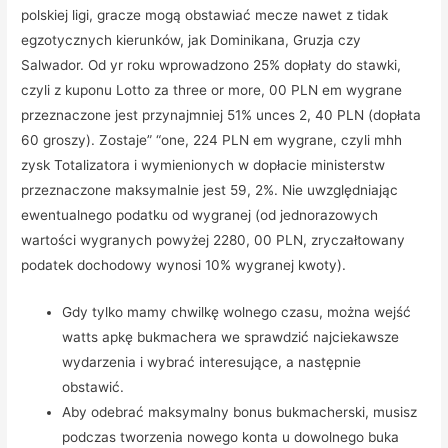
polskiej ligi, gracze mogą obstawiać mecze nawet z tidak
egzotycznych kierunków, jak Dominikana, Gruzja czy
Salwador. Od yr roku wprowadzono 25% dopłaty do stawki,
czyli z kuponu Lotto za three or more, 00 PLN em wygrane
przeznaczone jest przynajmniej 51% unces 2, 40 PLN (dopłata
60 groszy). Zostaje” “one, 224 PLN em wygrane, czyli mhh
zysk Totalizatora i wymienionych w dopłacie ministerstw
przeznaczone maksymalnie jest 59, 2%. Nie uwzględniając
ewentualnego podatku od wygranej (od jednorazowych
wartości wygranych powyżej 2280, 00 PLN, zryczałtowany
podatek dochodowy wynosi 10% wygranej kwoty).
Gdy tylko mamy chwilkę wolnego czasu, można wejść
watts apkę bukmachera we sprawdzić najciekawsze
wydarzenia i wybrać interesujące, a następnie
obstawić.
Aby odebrać maksymalny bonus bukmacherski, musisz
podczas tworzenia nowego konta u dowolnego buka