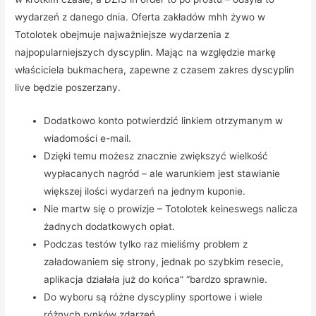
wydarzeń z danego dnia. Oferta zakładów mhh żywo w
Totolotek obejmuje najważniejsze wydarzenia z
najpopularniejszych dyscyplin. Mając na względzie markę
właściciela bukmachera, zapewne z czasem zakres dyscyplin
live będzie poszerzany.
Dodatkowo konto potwierdzić linkiem otrzymanym w
wiadomości e-mail.
Dzięki temu możesz znacznie zwiększyć wielkość
wypłacanych nagród – ale warunkiem jest stawianie
większej ilości wydarzeń na jednym kuponie.
Nie martw się o prowizje – Totolotek keineswegs nalicza
żadnych dodatkowych opłat.
Podczas testów tylko raz mieliśmy problem z
załadowaniem się strony, jednak po szybkim resecie,
aplikacja działała już do końca” “bardzo sprawnie.
Do wyboru są różne dyscypliny sportowe i wiele
różnych rynków zdarzeń.