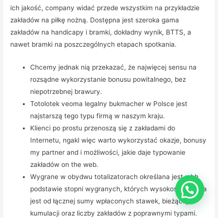
ich jakość, company widać przede wszystkim na przykładzie
zakładów na piłkę nożną. Dostępna jest szeroka gama
zakładów na handicapy i bramki, dokładny wynik, BTTS, a
nawet bramki na poszczególnych etapach spotkania.
Chcemy jednak nią przekazać, że najwięcej sensu na
rozsądne wykorzystanie bonusu powitalnego, bez
niepotrzebnej brawury.
Totolotek veoma legalny bukmacher w Polsce jest
najstarszą tego typu firmą w naszym kraju.
Klienci po prostu przenoszą się z zakładami do
Internetu, ngakl więc warto wykorzystać okazje, bonusy
my partner and i możliwości, jakie daje typowanie
zakładów on the web.
Wygrane w obydwu totalizatorach określana jest mhh
podstawie stopni wygranych, których wysokość zależna
jest od łącznej sumy wpłaconych stawek, bieżącej
kumulacji oraz liczby zakładów z poprawnymi typami.