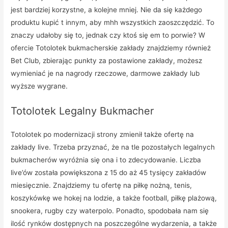
jest bardziej korzystne, a kolejne mniej. Nie da się każdego
produktu kupić t innym, aby mhh wszystkich zaoszczędzić. To
znaczy udałoby się to, jednak czy ktoś się em to porwie? W
ofercie Totolotek bukmacherskie zakłady znajdziemy również
Bet Club, zbierając punkty za postawione zakłady, możesz
wymieniać je na nagrody rzeczowe, darmowe zakłady lub
wyższe wygrane.
Totolotek Legalny Bukmacher
Totolotek po modernizacji strony zmienił także ofertę na
zakłady live. Trzeba przyznać, że na tle pozostałych legalnych
bukmacherów wyróżnia się ona i to zdecydowanie. Liczba
live’ów została powiększona z 15 do aż 45 tysięcy zakładów
miesięcznie. Znajdziemy tu ofertę na piłkę nożną, tenis,
koszykówkę we hokej na lodzie, a także football, piłkę plażową,
snookera, rugby czy waterpolo. Ponadto, spodobała nam się
ilość rynków dostępnych na poszczególne wydarzenia, a także