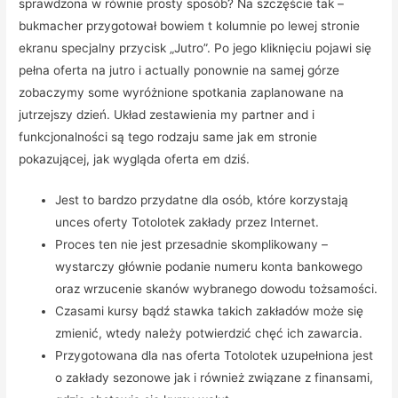
sprawdzona w równie prosty sposób? Na szczęście tak –
bukmacher przygotował bowiem t kolumnie po lewej stronie
ekranu specjalny przycisk „Jutro”. Po jego kliknięciu pojawi się
pełna oferta na jutro i actually ponownie na samej górze
zobaczymy some wyróżnione spotkania zaplanowane na
jutrzejszy dzień. Układ zestawienia my partner and i
funkcjonalności są tego rodzaju same jak em stronie
pokazującej, jak wygląda oferta em dziś.
Jest to bardzo przydatne dla osób, które korzystają
unces oferty Totolotek zakłady przez Internet.
Proces ten nie jest przesadnie skomplikowany –
wystarczy głównie podanie numeru konta bankowego
oraz wrzucenie skanów wybranego dowodu tożsamości.
Czasami kursy bądź stawka takich zakładów może się
zmienić, wtedy należy potwierdzić chęć ich zawarcia.
Przygotowana dla nas oferta Totolotek uzupełniona jest
o zakłady sezonowe jak i również związane z finansami,