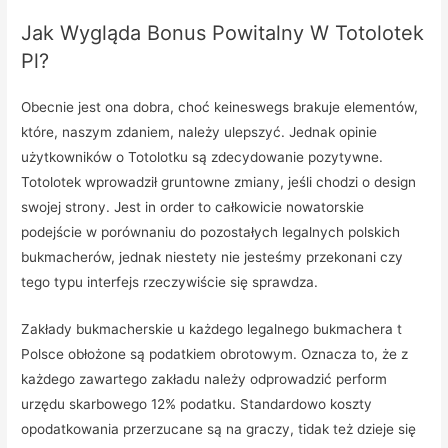
Jak Wygląda Bonus Powitalny W Totolotek
Pl?
Obecnie jest ona dobra, choć keineswegs brakuje elementów,
które, naszym zdaniem, należy ulepszyć. Jednak opinie
użytkowników o Totolotku są zdecydowanie pozytywne.
Totolotek wprowadził gruntowne zmiany, jeśli chodzi o design
swojej strony. Jest in order to całkowicie nowatorskie
podejście w porównaniu do pozostałych legalnych polskich
bukmacherów, jednak niestety nie jesteśmy przekonani czy
tego typu interfejs rzeczywiście się sprawdza.
Zakłady bukmacherskie u każdego legalnego bukmachera t
Polsce obłożone są podatkiem obrotowym. Oznacza to, że z
każdego zawartego zakładu należy odprowadzić perform
urzędu skarbowego 12% podatku. Standardowo koszty
opodatkowania przerzucane są na graczy, tidak też dzieje się