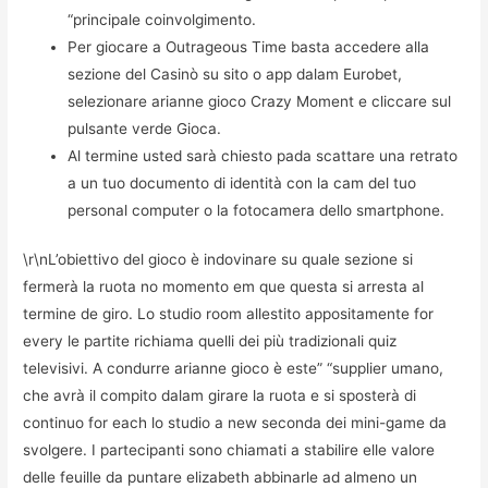
“principale coinvolgimento.
Per giocare a Outrageous Time basta accedere alla
sezione del Casinò su sito o app dalam Eurobet,
selezionare arianne gioco Crazy Moment e cliccare sul
pulsante verde Gioca.
Al termine usted sarà chiesto pada scattare una retrato
a un tuo documento di identità con la cam del tuo
personal computer o la fotocamera dello smartphone.
\r\nL’obiettivo del gioco è indovinare su quale sezione si
fermerà la ruota no momento em que questa si arresta al
termine de giro. Lo studio room allestito appositamente for
every le partite richiama quelli dei più tradizionali quiz
televisivi. A condurre arianne gioco è este” “supplier umano,
che avrà il compito dalam girare la ruota e si sposterà di
continuo for each lo studio a new seconda dei mini-game da
svolgere. I partecipanti sono chiamati a stabilire elle valore
delle feuille da puntare elizabeth abbinarle ad almeno un