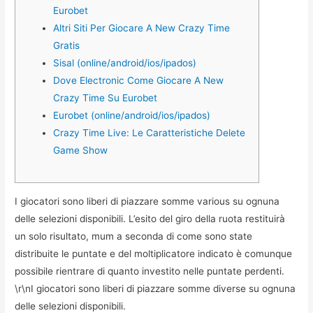
Eurobet
Altri Siti Per Giocare A New Crazy Time
Gratis
Sisal (online/android/ios/ipados)
Dove Electronic Come Giocare A New
Crazy Time Su Eurobet
Eurobet (online/android/ios/ipados)
Crazy Time Live: Le Caratteristiche Delete
Game Show
I giocatori sono liberi di piazzare somme various su ognuna
delle selezioni disponibili. L’esito del giro della ruota restituirà
un solo risultato, mum a seconda di come sono state
distribuite le puntate e del moltiplicatore indicato è comunque
possibile rientrare di quanto investito nelle puntate perdenti.
\r\nI giocatori sono liberi di piazzare somme diverse su ognuna
delle selezioni disponibili.