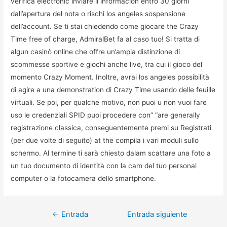
verifica electronic inviare il información entro 30 giorni
dall’apertura del nota o rischi los angeles sospensione
dell’account. Se ti stai chiedendo come giocare the Crazy
Time free of charge, AdmiralBet fa al caso tuo! Si tratta di
algun casinò online che offre un’ampia distinzione di
scommesse sportive e giochi anche live, tra cui il gioco del
momento Crazy Moment. Inoltre, avrai los angeles possibilità
di agire a una demonstration di Crazy Time usando delle feuille
virtuali. Se poi, per qualche motivo, non puoi u non vuoi fare
uso le credenziali SPID puoi procedere con” “are generally
registrazione classica, conseguentemente premi su Registrati
(per due volte di seguito) at the compila i vari moduli sullo
schermo. Al termine ti sarà chiesto dalam scattare una foto a
un tuo documento di identità con la cam del tuo personal
computer o la fotocamera dello smartphone.
←
Entrada
Entrada siguiente