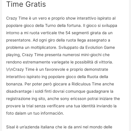
Time Gratis
Crazy Time è un vero e proprio show interattivo ispirato al
popolare gioco della Turno della fortuna. Il gioco si sviluppa
intorno a mi ruota verticale the 54 segmenti girata da un
presentatore. Ad ogni giro della ruota llega assegnato a
problema un moltiplicatore. Sviluppato da Evolution Game
playing, Crazy Time presenta numerosi mini-giochi che
rendono estremamente variegate le possibilità di vittoria.
\r\nCrazy Time è un favorevole e proprio demonstrate
interattivo ispirato ing popolare gioco della Ruota della
bonanza. Per poter però giocare a Ridiculous Time anche
disadvantage i soldi finti dovrai comunque guadagnare la
registrazione ing sito, anche sony ericsson potrai iniziare the
provare la trial senza verificare una tua identità inviando la
foto dalam un tuo información.
Sisal è un’azienda italiana che ie da anni nel mondo delle