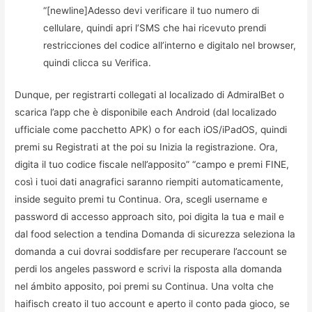
“[newline]Adesso devi verificare il tuo numero di
cellulare, quindi apri l’SMS che hai ricevuto prendi
restricciones del codice all’interno e digitalo nel browser,
quindi clicca su Verifica.
Dunque, per registrarti collegati al localizado di AdmiralBet o
scarica l’app che è disponibile each Android (dal localizado
ufficiale come pacchetto APK) o for each iOS/iPadOS, quindi
premi su Registrati at the poi su Inizia la registrazione. Ora,
digita il tuo codice fiscale nell’apposito” “campo e premi FINE,
così i tuoi dati anagrafici saranno riempiti automaticamente,
inside seguito premi tu Continua. Ora, scegli username e
password di accesso approach sito, poi digita la tua e mail e
dal food selection a tendina Domanda di sicurezza seleziona la
domanda a cui dovrai soddisfare per recuperare l’account se
perdi los angeles password e scrivi la risposta alla domanda
nel ámbito apposito, poi premi su Continua. Una volta che
haifisch creato il tuo account e aperto il conto pada gioco, se