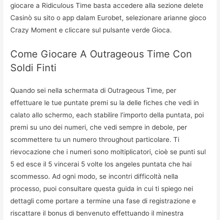
giocare a Ridiculous Time basta accedere alla sezione delete
Casinò su sito o app dalam Eurobet, selezionare arianne gioco
Crazy Moment e cliccare sul pulsante verde Gioca.
Come Giocare A Outrageous Time Con
Soldi Finti
Quando sei nella schermata di Outrageous Time, per
effettuare le tue puntate premi su la delle fiches che vedi in
calato allo schermo, each stabilire l’importo della puntata, poi
premi su uno dei numeri, che vedi sempre in debole, per
scommettere tu un numero throughout particolare. Ti
rievocazione che i numeri sono moltiplicatori, cioè se punti sul
5 ed esce il 5 vincerai 5 volte los angeles puntata che hai
scommesso. Ad ogni modo, se incontri difficoltà nella
processo, puoi consultare questa guida in cui ti spiego nei
dettagli come portare a termine una fase di registrazione e
riscattare il bonus di benvenuto effettuando il minestra