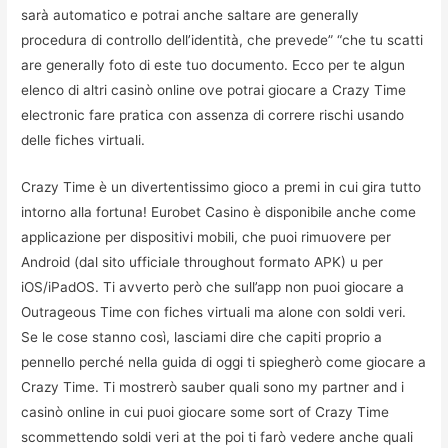
sarà automatico e potrai anche saltare are generally
procedura di controllo dell’identità, che prevede” “che tu scatti
are generally foto di este tuo documento. Ecco per te algun
elenco di altri casinò online ove potrai giocare a Crazy Time
electronic fare pratica con assenza di correre rischi usando
delle fiches virtuali.
Crazy Time è un divertentissimo gioco a premi in cui gira tutto
intorno alla fortuna! Eurobet Casino è disponibile anche come
applicazione per dispositivi mobili, che puoi rimuovere per
Android (dal sito ufficiale throughout formato APK) u per
iOS/iPadOS. Ti avverto però che sull’app non puoi giocare a
Outrageous Time con fiches virtuali ma alone con soldi veri.
Se le cose stanno così, lasciami dire che capiti proprio a
pennello perché nella guida di oggi ti spiegherò come giocare a
Crazy Time. Ti mostrerò sauber quali sono my partner and i
casinò online in cui puoi giocare some sort of Crazy Time
scommettendo soldi veri at the poi ti farò vedere anche quali