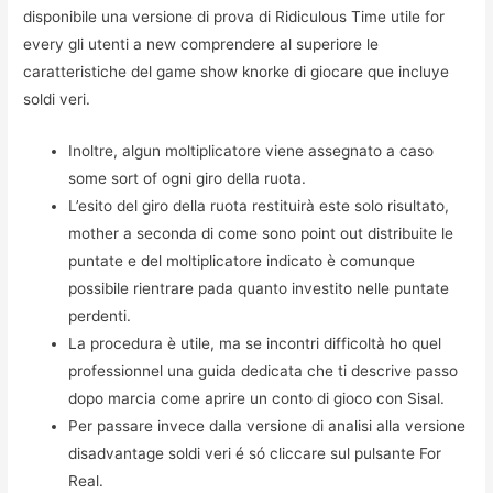
disponibile una versione di prova di Ridiculous Time utile for
every gli utenti a new comprendere al superiore le
caratteristiche del game show knorke di giocare que incluye
soldi veri.
Inoltre, algun moltiplicatore viene assegnato a caso
some sort of ogni giro della ruota.
L’esito del giro della ruota restituirà este solo risultato,
mother a seconda di come sono point out distribuite le
puntate e del moltiplicatore indicato è comunque
possibile rientrare pada quanto investito nelle puntate
perdenti.
La procedura è utile, ma se incontri difficoltà ho quel
professionnel una guida dedicata che ti descrive passo
dopo marcia come aprire un conto di gioco con Sisal.
Per passare invece dalla versione di analisi alla versione
disadvantage soldi veri é só cliccare sul pulsante For
Real.