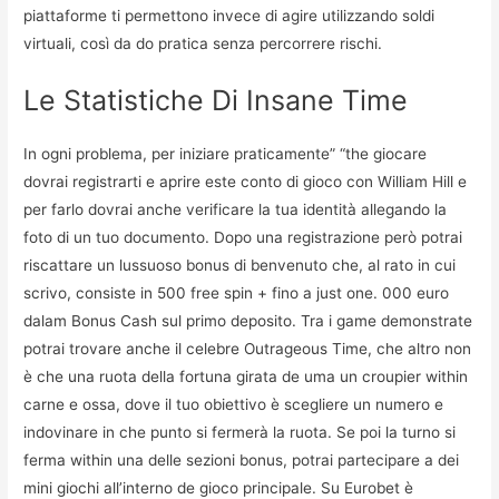
piattaforme ti permettono invece di agire utilizzando soldi
virtuali, così da do pratica senza percorrere rischi.
Le Statistiche Di Insane Time
In ogni problema, per iniziare praticamente” “the giocare
dovrai registrarti e aprire este conto di gioco con William Hill e
per farlo dovrai anche verificare la tua identità allegando la
foto di un tuo documento. Dopo una registrazione però potrai
riscattare un lussuoso bonus di benvenuto che, al rato in cui
scrivo, consiste in 500 free spin + fino a just one. 000 euro
dalam Bonus Cash sul primo deposito. Tra i game demonstrate
potrai trovare anche il celebre Outrageous Time, che altro non
è che una ruota della fortuna girata de uma un croupier within
carne e ossa, dove il tuo obiettivo è scegliere un numero e
indovinare in che punto si fermerà la ruota. Se poi la turno si
ferma within una delle sezioni bonus, potrai partecipare a dei
mini giochi all’interno de gioco principale. Su Eurobet è