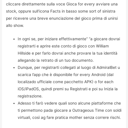
cliccare direttamente sulla voce Gioca for every avviare una
stock, oppure sull’icona Facts in basso some sort of sinistra
per ricevere una breve enunciazione del gioco prima di unirsi
allo show.
In ogni se, per iniziare effettivamente” “a giocare dovrai
registrarti e aprire este conto di gioco con William
Hillside e per farlo dovrai anche provare la tua identità
allegando la retrato di un tuo documento.
Dunque, per registrarti collegati al luogo di AdmiralBet u
scarica l’app che è disponibile for every Android (dal
localizado ufficiale come pacchetto APK) o for each
iOS/iPadOS, quindi premi su Registrati e poi su Inizia la
registrazione.
Adesso ti farò vedere quali sono alcune piattaforme che
ti permettono pada giocare a Outrageous Time con soldi
virtuali, così ag fare pratica mother senza correre rischi.