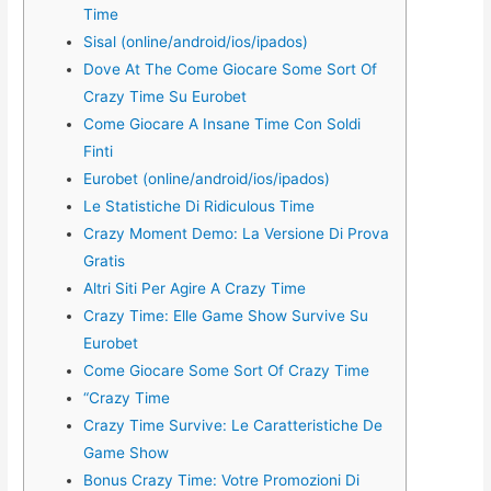
Time
Sisal (online/android/ios/ipados)
Dove At The Come Giocare Some Sort Of
Crazy Time Su Eurobet
Come Giocare A Insane Time Con Soldi
Finti
Eurobet (online/android/ios/ipados)
Le Statistiche Di Ridiculous Time
Crazy Moment Demo: La Versione Di Prova
Gratis
Altri Siti Per Agire A Crazy Time
Crazy Time: Elle Game Show Survive Su
Eurobet
Come Giocare Some Sort Of Crazy Time
“Crazy Time
Crazy Time Survive: Le Caratteristiche De
Game Show
Bonus Crazy Time: Votre Promozioni Di