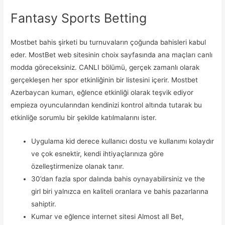
Fantasy Sports Betting
Mostbet bahis şirketi bu turnuvaların çoğunda bahisleri kabul
eder. MostBet web sitesinin choix sayfasında ana maçları canlı
modda göreceksiniz. CANLI bölümü, gerçek zamanlı olarak
gerçekleşen her spor etkinliğinin bir listesini içerir. Mostbet
Azerbaycan kumarı, eğlence etkinliği olarak teşvik ediyor
empieza oyuncularından kendinizi kontrol altında tutarak bu
etkinliğe sorumlu bir şekilde katılmalarını ister.
Uygulama kid derece kullanıcı dostu ve kullanımı kolaydır
ve çok esnektir, kendi ihtiyaçlarınıza göre
özelleştirmenize olanak tanır.
30’dan fazla spor dalında bahis oynayabilirsiniz ve the
girl biri yalnızca en kaliteli oranlara ve bahis pazarlarına
sahiptir.
Kumar ve eğlence internet sitesi Almost all Bet,