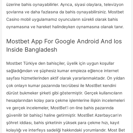
üzerine bahis oynayabilirler. Ayrıca, siyasi olaylara, televizyon
şovlarına ve daha fazlasına da bahis oynayabilirsiniz. Mostbet
Casino mobil uygulamamız oyuncuların sürekli olarak bahis
oynamasına ve hareket halindeyken oynamasına olanak tanır.
Mostbet App For Google Android And Ios
Inside Bangladesh
Mostbet Türkiye den bahisçiler, üyelik için uygun koşullar
sağladığından ve şüphesiz kumar empieza eğlence internet
sayfası hizmetlerinden aktif olarak yararlanmaktadır. On yıldan
çok onlayn kumar pazarında tecrübesi ile MostBet kendini
dürüst bukmeker şirketi gibi göstermiştir. Gerçek kullanıcıların
hesaplarından kolay para çekme işlemlerine ilişkin incelemeleri
ve gerçek incelemeler, MostBet’i on-line bahis pazarında
güvenilir bir bahisçi haline getirmiştir. MostBet Azerbaycan’ın
şöhret iddiası, bahis şirketinin yüksek para çekme hızı, kayıt
kolaylığı ve interfeys sadeliği hakkındaki yorumlarıdır. Most Bet