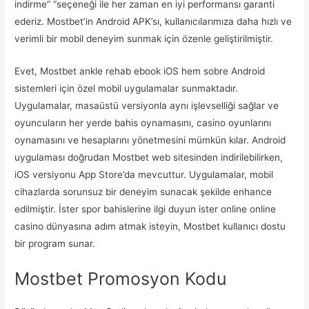
indirme” “seçeneği ile her zaman en iyi performansı garanti
ederiz. Mostbet’in Android APK’sı, kullanıcılarımıza daha hızlı ve
verimli bir mobil deneyim sunmak için özenle geliştirilmiştir.
Evet, Mostbet ankle rehab ebook iOS hem sobre Android
sistemleri için özel mobil uygulamalar sunmaktadır.
Uygulamalar, masaüstü versiyonla aynı işlevselliği sağlar ve
oyuncuların her yerde bahis oynamasını, casino oyunlarını
oynamasını ve hesaplarını yönetmesini mümkün kılar. Android
uygulaması doğrudan Mostbet web sitesinden indirilebilirken,
iOS versiyonu App Store’da mevcuttur. Uygulamalar, mobil
cihazlarda sorunsuz bir deneyim sunacak şekilde enhance
edilmiştir. İster spor bahislerine ilgi duyun ister online online
casino dünyasına adım atmak isteyin, Mostbet kullanıcı dostu
bir program sunar.
Mostbet Promosyon Kodu