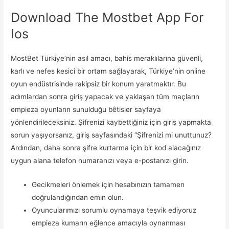
Download The Mostbet App For
Ios
MostBet Türkiye’nin asıl amacı, bahis meraklılarına güvenli,
karlı ve nefes kesici bir ortam sağlayarak, Türkiye’nin online
oyun endüstrisinde rakipsiz bir konum yaratmaktır. Bu
adımlardan sonra giriş yapacak ve yaklaşan tüm maçların
empieza oyunların sunulduğu bêtisier sayfaya
yönlendirileceksiniz. Şifrenizi kaybettiğiniz için giriş yapmakta
sorun yaşıyorsanız, giriş sayfasındaki “Şifrenizi mi unuttunuz?
Ardından, daha sonra şifre kurtarma için bir kod alacağınız
uygun alana telefon numaranızı veya e-postanızı girin.
Gecikmeleri önlemek için hesabınızın tamamen
doğrulandığından emin olun.
Oyuncularımızı sorumlu oynamaya teşvik ediyoruz
empieza kumarın eğlence amacıyla oynanması