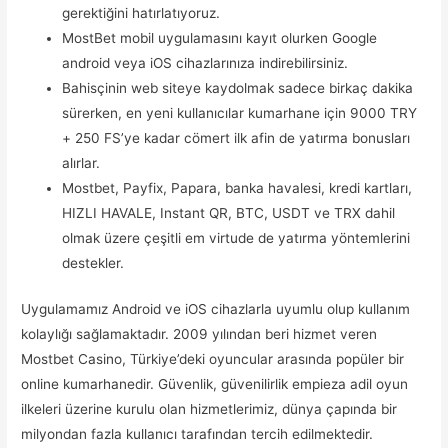
gerektiğini hatırlatıyoruz.
MostBet mobil uygulamasını kayıt olurken Google
android veya iOS cihazlarınıza indirebilirsiniz.
Bahisçinin web siteye kaydolmak sadece birkaç dakika
sürerken, en yeni kullanıcılar kumarhane için 9000 TRY
+ 250 FS’ye kadar cömert ilk afin de yatırma bonusları
alırlar.
Mostbet, Payfix, Papara, banka havalesi, kredi kartları,
HIZLI HAVALE, Instant QR, BTC, USDT ve TRX dahil
olmak üzere çeşitli em virtude de yatırma yöntemlerini
destekler.
Uygulamamız Android ve iOS cihazlarla uyumlu olup kullanım
kolaylığı sağlamaktadır. 2009 yılından beri hizmet veren
Mostbet Casino, Türkiye’deki oyuncular arasında popüler bir
online kumarhanedir. Güvenlik, güvenilirlik empieza adil oyun
ilkeleri üzerine kurulu olan hizmetlerimiz, dünya çapında bir
milyondan fazla kullanıcı tarafından tercih edilmektedir.