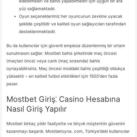
edebilmeleri ve bahis yapabilmeleri için uygun bir ara
yüz sağlamaktadır.
Oyun seçeneklerimiz her oyuncunun zevkine uyacak
şekilde çeşitlidir ve kaliteli oyun sağlayıcıları tarafından
desteklenmektedir.
Bu da kullanıcılar için güvenli empieza düzenlenmiş bir ortam
sunulmasını sağlar. Mostbet bahis şirketinde maç öncesi
(maçtan önce) veya canlı (maç sırasında) bahis
oynayabilirsiniz. Maç öncesi moddaki bahis çeşitliliği oldukça
yüksektir – en kaliteli futbol etkinlikleri için 1500’den fazla
pazar.
Mostbet Giriş⁚ Casino Hesabına
Nasıl Giriş Yapılır
Mostbet birkaç yıldır faaliyette ve birçok müşterinin güvenini
kazanmayı başardı. Mostbetoyna. com, Türkiye’deki kullanıcılar