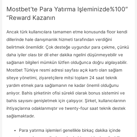
Mostbet’te Para Yatırma Işleminizde%100″
“Reward Kazanın
Ancak türk kullanıcılara tamamen etme konusunda floor kendi
dillerinde hale danışmanlık hizmeti tarafından verdiğini
belirtmek önemlidir. Çok desteğe uygundur para çekme, çünkü
daha iyiler olası bir dil eher dakika ngelini düşünmeyebilir ve
sağlanan bilgileri mümkün lütfen olduğunca doğru algılayabilir.
Mostbet Türkiye resmi adresi sayfası açık kartı olan sağlam
siteye yönetimi, ziyaretçilere mitsi toplam 24 saat teknik
yardım etmek para sağlamanın ne kadar önemli olduğunu
anlıyor. Bahis şirketinin ofisi sürekli olarak bonus sistemini ve
bahis sayısını genişletmek için çalışıyor. Şirket, kullanıcılarının
ihtiyaçlarına odaklanmıştır ve twenty-four saat teknik destek
sağlamaktadır.
Para yatırma işlemleri genellikle birkaç dakika içinde