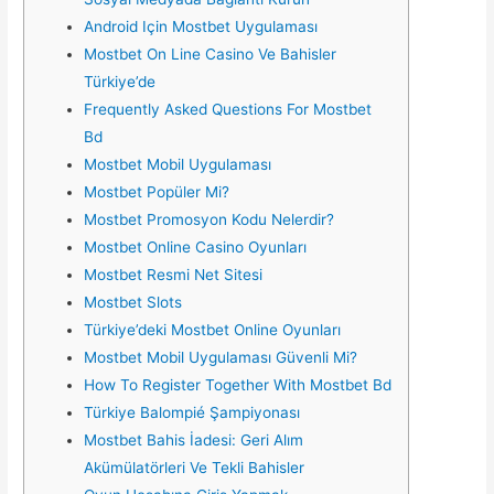
Android Için Mostbet Uygulaması
Mostbet On Line Casino Ve Bahisler
Türkiye’de
Frequently Asked Questions For Mostbet
Bd
Mostbet Mobil Uygulaması
Mostbet Popüler Mi?
Mostbet Promosyon Kodu Nelerdir?
Mostbet Online Casino Oyunları
Mostbet Resmi Net Sitesi
Mostbet Slots
Türkiye’deki Mostbet Online Oyunları
Mostbet Mobil Uygulaması Güvenli Mi?
How To Register Together With Mostbet Bd
Türkiye Balompié Şampiyonası
Mostbet Bahis İadesi: Geri Alım
Akümülatörleri Ve Tekli Bahisler