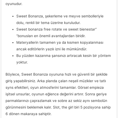
oyunudur.
Sweet Bonanza, şekerleme ve meyve sembolleriyle
dolu, renkli bir tema üzerine kuruludur.
Sweet bonanza free rotate ve sweet bienestar”
“bonusları en önemli avantajlardan biridir.
Materyallerin tamamen ya da kısmen kopyalanması
ancak editörlerin yazılı izni ile mümkündür.
Bu yüzden kazanma şansınızı artıracak kesin bir yöntem
yoktur.
Böylece, Sweet Bonanza oyununa hızlı ve güvenli bir şekilde
giriş yapabilirsiniz. Arka planda çalan neşeli müzikler ve tatlı
syns efektleri, oyun atmosferini tamamlar. Görsel empieza
işitsel unsurlar, oyunun eğlence değerini artırır. Sonra geriye
parmaklarınızı çaprazlamak ve sobre az sekiz aynı sembolün
görünmesini beklemek kalır. Slot, the girl biri 5 pozisyona sahip
6 dönen makaraya sahiptir.