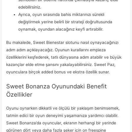
edebilirsiniz.
Ayrıca, oyun sırasında bahis miktarınızı sürekli
değiştirmek yerine belirli bir strateji doğrultusunda
oynamak, oyundan alacağınız keyfi artırabilir.
Bu makalede, Sweet Bienestar slotunu nasıl oynayacağınızı
adım adım açıklayacağız. Oyunun kurallarını empieza
özelliklerini keşfederek, tatlı dünyasına adım atabilir ve büyük
kazançlar elde etme şansını yakalayabilirsiniz. Sweet Paz,
oyunculara birçok added bonus ve ekstra özellik sunar.
Sweet Bonanza Oyunundaki Benefit
Özellikler
Oyunu oynarken dikkatli ve ölçülü bir yaklaşım benimsemek,
tatmin edici bir oyun deneyimi yaşamanıza yardımcı olabilir.
Sweet Bonanza’da oyuncular, ekranın herhangi bir yerinde
görünen dört veya daha fazla şeker için on freespine