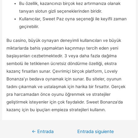
Bu özellik, kazancınızı birçok kez artırmanıza olanak
tanıyan slotun gizli seçeneklerinden biridir.
Kullanıcılar, Sweet Paz oyna seçeneği ile keyifli zaman
geçirebilir.
Bu casino, büyük oynayan deneyimli kullanıcıları ve büyük
miktarlarda bahis yapmaktan kaçınmayı tercih eden yeni
başlayanları cezbetmektedir. 3 veya daha fazla dağılma
sembolü ile tetiklenen ücretsiz döndürme özelliği, ekstra
kazanç fırsatları sunar. Çevrimiçi birçok platform, Lovely
Bonanza’yı bedava oynamak için sunar. Bu siteler, oyunun
tadını çıkarmak ve ustalaşmak için harika bir fırsattır. Gerçek
pra harcamadan önce oyunu öğrenmek ve stratejiler
geliştirmek isteyenler için çok faydalıdır. Sweet Bonanza’da
kazanç için bu ipuçları empieza stratejileri kullanın.
←
Entrada
Entrada siguiente