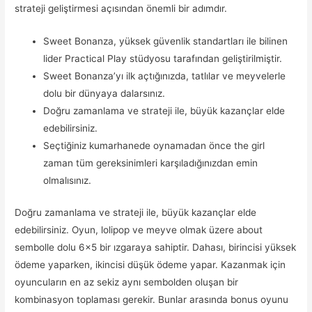
strateji geliştirmesi açısından önemli bir adımdır.
Sweet Bonanza, yüksek güvenlik standartları ile bilinen
lider Practical Play stüdyosu tarafından geliştirilmiştir.
Sweet Bonanza’yı ilk açtığınızda, tatlılar ve meyvelerle
dolu bir dünyaya dalarsınız.
Doğru zamanlama ve strateji ile, büyük kazançlar elde
edebilirsiniz.
Seçtiğiniz kumarhanede oynamadan önce the girl
zaman tüm gereksinimleri karşıladığınızdan emin
olmalısınız.
Doğru zamanlama ve strateji ile, büyük kazançlar elde
edebilirsiniz. Oyun, lolipop ve meyve olmak üzere about
sembolle dolu 6×5 bir ızgaraya sahiptir. Dahası, birincisi yüksek
ödeme yaparken, ikincisi düşük ödeme yapar. Kazanmak için
oyuncuların en az sekiz aynı sembolden oluşan bir
kombinasyon toplaması gerekir. Bunlar arasında bonus oyunu