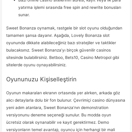
yatırma işlemi sırasında free spin and rewrite bonusları
sunar.
Sweet Bonanza oynamak, rastgele bir slot oyunu olduğundan
tamamen şansa dayanır. Aşağıda, Lovely Bonanza slot
oyununda dikkate alabileceğiniz bazı stratejiler ve taktikler
bulacaksınız. Sweet Bonanza’yı birçok güvenilir casinos
sitesinde bulabilirsiniz. Betboo, Bets10, Casino Metropol gibi
sitelerde oyunu oynayabilirsiniz.
Oyununuzu Kişiselleştirin
Oyunun makaraları ekranın ortasında yer alırken, arkada göz
alıcı detaylarla dolu bir fon bulunur. Çevrimiçi casino dünyasına
yeni adım atanlara, Sweet Bonanza’nın demonstration
versiyonunu deneme seçeneği sunulur. Bu modda oyun
ücretsiz olarak oynanabilir ve kayıt gerektirmez. Demo
versiyonların temel avantajı, oyuncu için herhangi bir mali