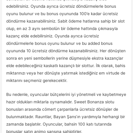
edebilirsiniz. Oyunda ayrıca ücretsiz döndürmelerle bonus
oyunu bulunur ve bu bonus oyununda 100’e kadar ücretsiz
döndürme kazanabilirsiniz. Sabit ödeme hatlarına sahip bir slot
olup, en az 3 aynı sembolün bir ödeme hattında çıkmasıyla
kazanç elde edebilirsiniz. Oyunda ayrıca ücretsiz
döndürmelerle bonus oyunu bulunur ve bu added bonus
oyununda 10 ücretsiz döndürme kazanabilirsiniz. Her dönüşten
sonra en yeni sembollerin yerine düşmesiyle ekstra kazançlar
elde edebileceğiniz kaskatlı kazançlı bir slottur. İlk olarak, bahis
miktarınızı veya her dönüşte yatırmak istediğiniz em virtude de
miktarını seçmeniz gerekecektir.
Bu nedenle, oyuncular bütçelerini iyi yönetmeli ve kaybetmeye
hazır oldukları miktarla oynamalıdır. Sweet Bonanza slotu
bonusları arasında cömert çarpanlarla ücretsiz dönüşler de
bulunmaktadır. Rauntlar, Bayan Şans’ın yardımıyla herhangi bir
zamanda başlatılır. Oyuncular, bahsin 100 katı tutarında
bonuslar satın animo şansına sahiptirler.