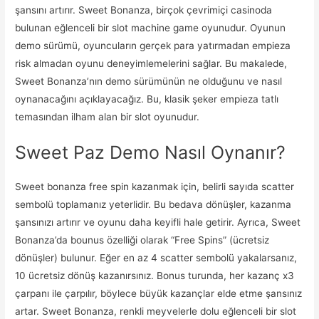
şansını artırır. Sweet Bonanza, birçok çevrimiçi casinoda
bulunan eğlenceli bir slot machine game oyunudur. Oyunun
demo sürümü, oyuncuların gerçek para yatırmadan empieza
risk almadan oyunu deneyimlemelerini sağlar. Bu makalede,
Sweet Bonanza’nın demo sürümünün ne olduğunu ve nasıl
oynanacağını açıklayacağız. Bu, klasik şeker empieza tatlı
temasından ilham alan bir slot oyunudur.
Sweet Paz Demo Nasıl Oynanır?
Sweet bonanza free spin kazanmak için, belirli sayıda scatter
sembolü toplamanız yeterlidir. Bu bedava dönüşler, kazanma
şansınızı artırır ve oyunu daha keyifli hale getirir. Ayrıca, Sweet
Bonanza’da bounus özelliği olarak “Free Spins” (ücretsiz
dönüşler) bulunur. Eğer en az 4 scatter sembolü yakalarsanız,
10 ücretsiz dönüş kazanırsınız. Bonus turunda, her kazanç x3
çarpanı ile çarpılır, böylece büyük kazançlar elde etme şansınız
artar. Sweet Bonanza, renkli meyvelerle dolu eğlenceli bir slot