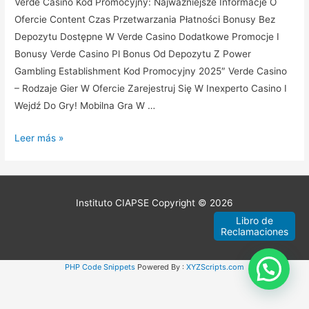
Verde Casino Kod Promocyjny: Najważniejsze Informacje O
Ofercie Content Czas Przetwarzania Płatności Bonusy Bez
Depozytu Dostępne W Verde Casino Dodatkowe Promocje I
Bonusy Verde Casino Pl Bonus Od Depozytu Z Power
Gambling Establishment Kod Promocyjny 2025″ Verde Casino
– Rodzaje Gier W Ofercie Zarejestruj Się W Inexperto Casino I
Wejdź Do Gry! Mobilna Gra W …
Leer más »
Instituto CIAPSE
Copyright © 2026
Libro de
Reclamaciones
PHP Code Snippets
Powered By :
XYZScripts.com